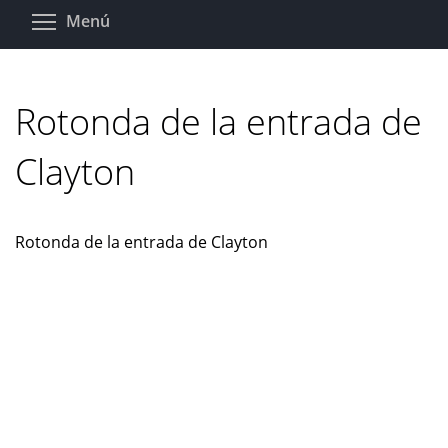
Pasar
Toggle menu visibility
Menú
al
contenido
principal
Rotonda de la entrada de
Clayton
Rotonda de la entrada de Clayton