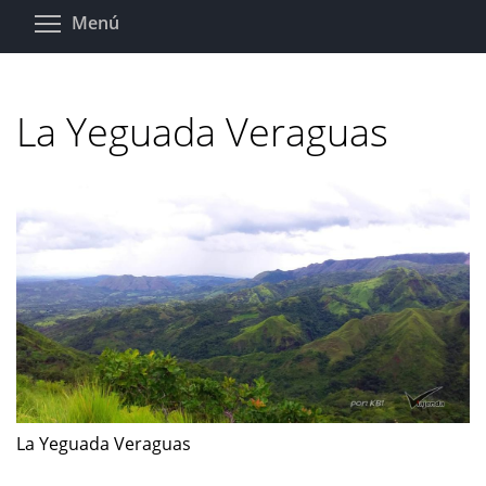
Pasar
Toggle menu visibility
Menú
al
contenido
principal
La Yeguada Veraguas
La Yeguada Veraguas