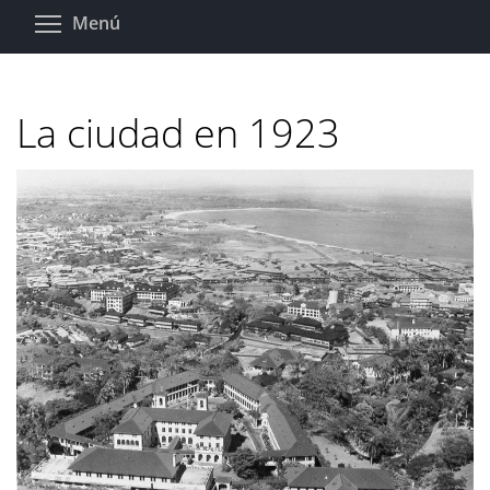
Pasar
Toggle menu visibility
Menú
al
contenido
principal
La ciudad en 1923