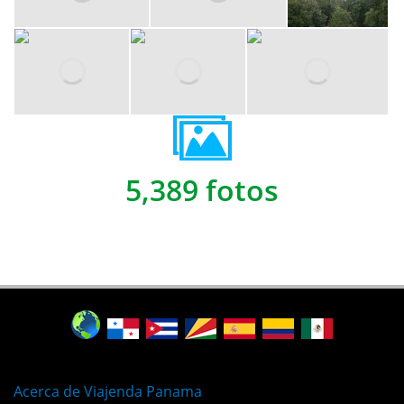
5,389 fotos
Acerca de Viajenda Panama