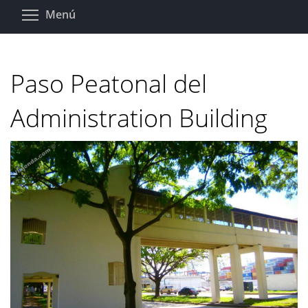
Pasar
Toggle menu visibility
Menú
al
contenido
principal
Paso Peatonal del
Administration Building