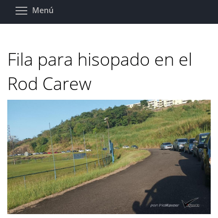
Pasar
Toggle menu visibility
Menú
al
contenido
principal
Fila para hisopado en el
Rod Carew