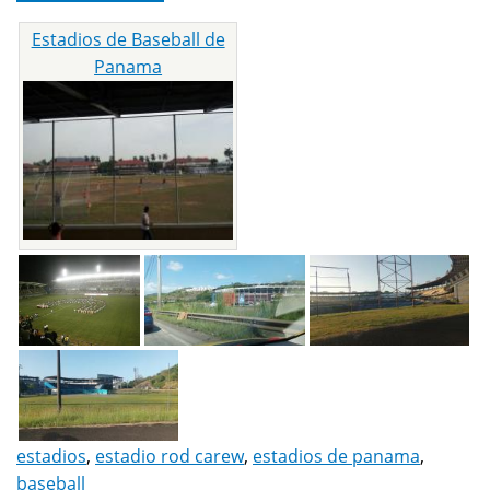
Estadios de Baseball de
Panama
estadios
,
estadio rod carew
,
estadios de panama
,
baseball