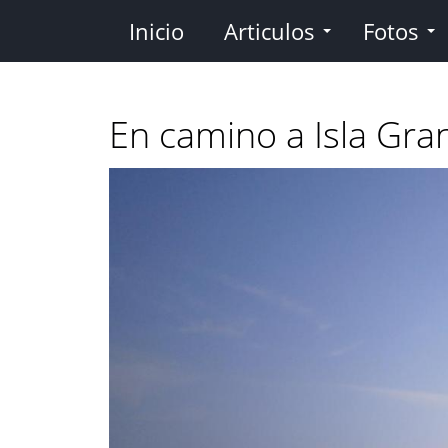
Pasar
Inicio
Articulos
Fotos
al
contenido
principal
En camino a Isla Gra