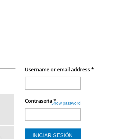
Username or email address
*
Contraseña
*
Show password