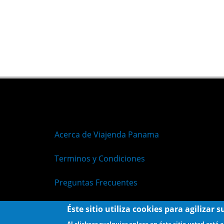
Acerca de Viajenda Panama
Terminos y Condiciones
Preguntas Frecuentes
Políticas de Privacidad
Éste sitio utiliza cookies para agilizar
Al clickear cualquier enlace en éste sitio usted está 