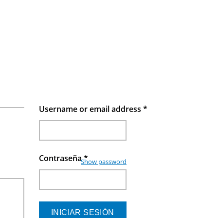
Username or email address
*
Contraseña
*
Show password