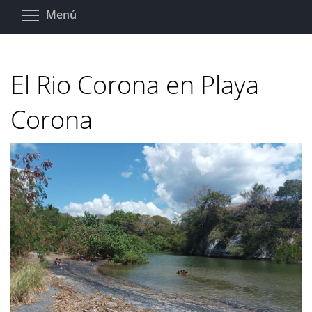
Pasar
Toggle menu visibility
Menú
al
contenido
principal
El Rio Corona en Playa
Corona