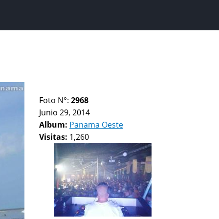
Foto N°:
2968
Junio 29, 2014
Album:
Panama Oeste
Visitas:
1,260