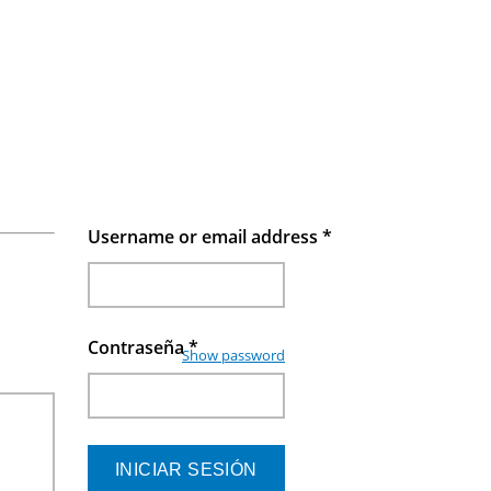
Username or email address
*
Contraseña
*
Show password