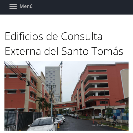
Pasar
Toggle menu visibility
Menú
al
contenido
principal
Edificios de Consulta
Externa del Santo Tomás