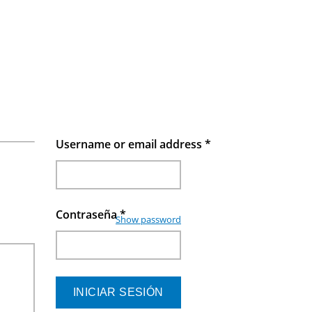
Username or email address
*
Contraseña
*
Show password