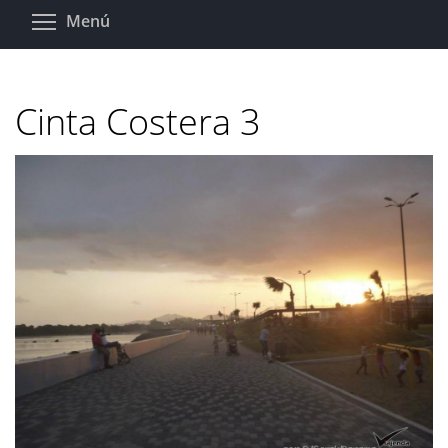
Pasar
Toggle menu visibility
Menú
al
contenido
principal
Cinta Costera 3