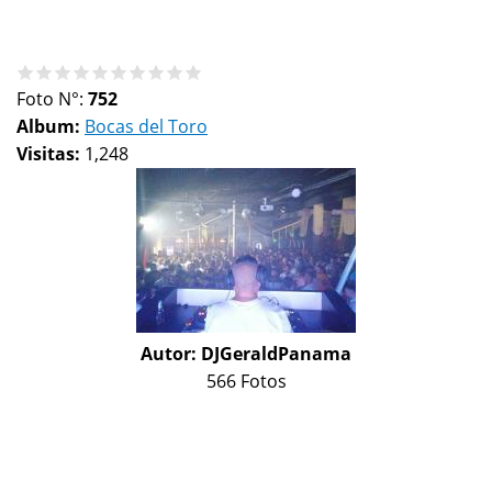
Foto N°:
752
Album:
Bocas del Toro
Visitas:
1,248
Autor:
DJGeraldPanama
566 Fotos