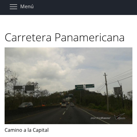
Pasar
Toggle menu visibility
Menú
al
contenido
principal
Carretera Panamericana
Camino a la Capital