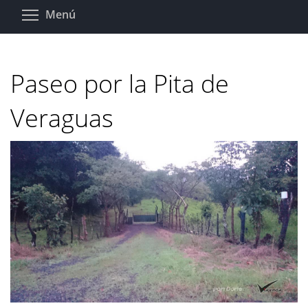
Pasar
Toggle menu visibility
Menú
al
contenido
principal
Paseo por la Pita de
Veraguas