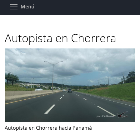
Pasar
Toggle menu visibility
Menú
al
contenido
principal
Autopista en Chorrera
Autopista en Chorrera hacia Panamá