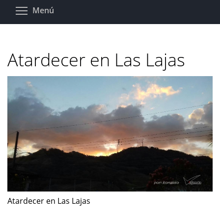
Pasar
Toggle menu visibility
Menú
al
contenido
principal
Atardecer en Las Lajas
Atardecer en Las Lajas