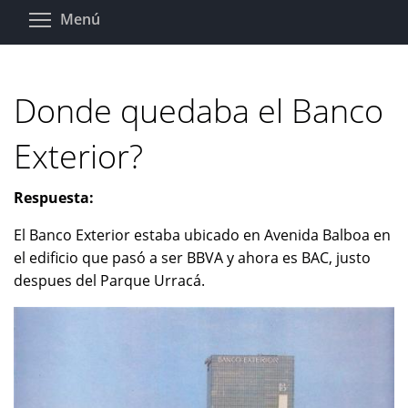
Pasar
Toggle menu visibility
Menú
al
contenido
principal
Donde quedaba el Banco
Exterior?
Respuesta:
El Banco Exterior estaba ubicado en Avenida Balboa en
el edificio que pasó a ser BBVA y ahora es BAC, justo
despues del Parque Urracá.