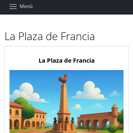
Pasar
Toggle menu visibility
Menú
al
contenido
principal
La Plaza de Francia
La Plaza de Francia