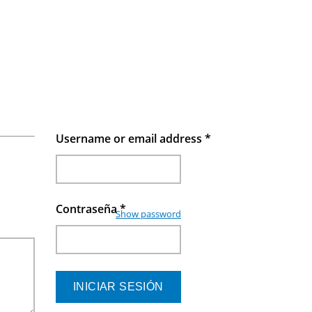
Username or email address
*
Contraseña
*
Show password