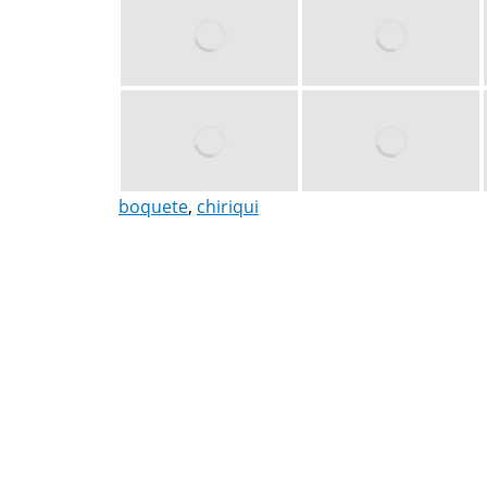
boquete
,
chiriqui