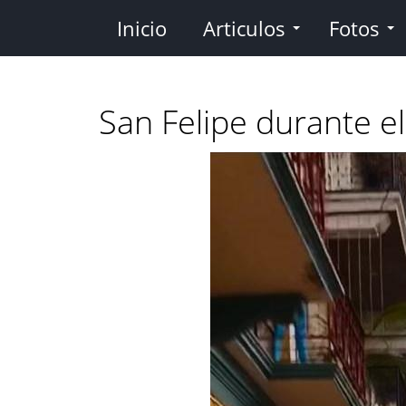
Pasar
Inicio
Articulos
Fotos
al
contenido
principal
San Felipe durante e