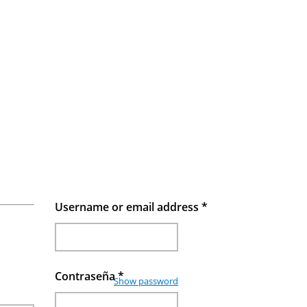
Username or email address
*
Contraseña
*
Show password