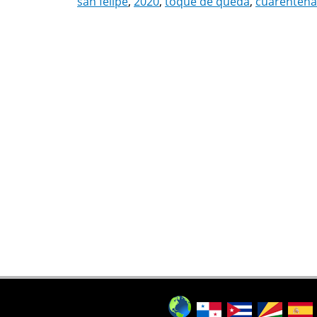
san felipe
,
2020
,
toque de queda
,
cuarentena