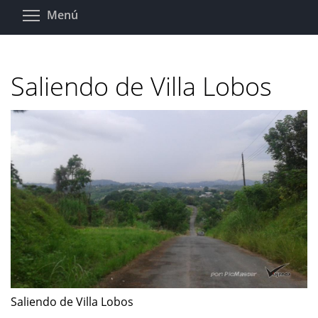
Pasar
Toggle menu visibility
Menú
al
contenido
principal
Saliendo de Villa Lobos
Saliendo de Villa Lobos