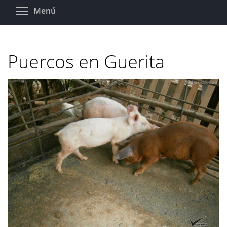
Pasar
Toggle menu visibility
Menú
al
contenido
principal
Puercos en Guerita