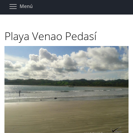
Pasar
Toggle menu visibility
Menú
al
contenido
principal
Playa Venao Pedasí