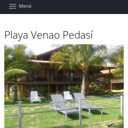
Pasar
Toggle menu visibility
Menú
al
contenido
principal
Playa Venao Pedasí