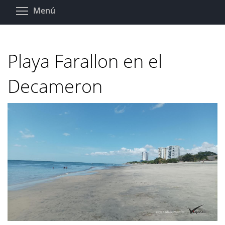
Pasar
Toggle menu visibility
Menú
al
contenido
principal
Playa Farallon en el
Decameron