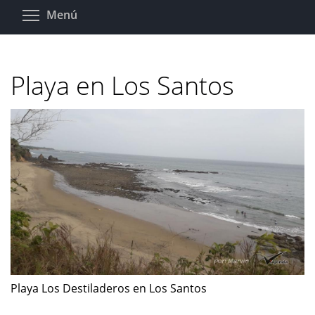
Pasar
Toggle menu visibility
Menú
al
contenido
principal
Playa en Los Santos
Playa Los Destiladeros en Los Santos