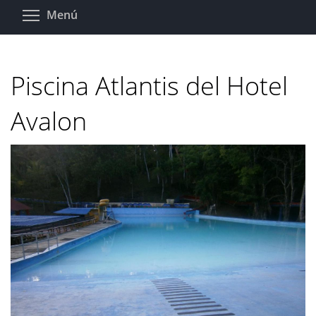
Pasar
Toggle menu visibility
Menú
al
contenido
principal
Piscina Atlantis del Hotel
Avalon