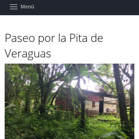
Pasar
Toggle menu visibility
Menú
al
contenido
principal
Paseo por la Pita de
Veraguas