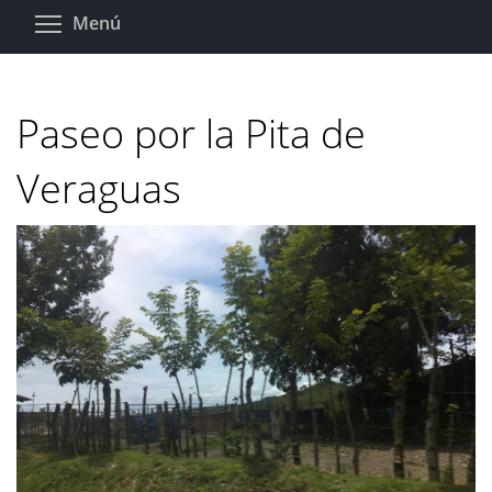
Pasar
Toggle menu visibility
Menú
al
contenido
principal
Paseo por la Pita de
Veraguas