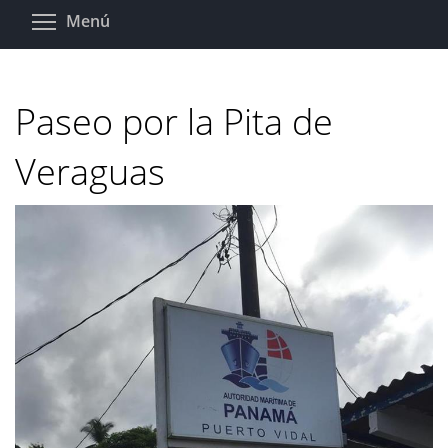
Pasar
Toggle menu visibility
Menú
al
contenido
principal
Paseo por la Pita de
Veraguas