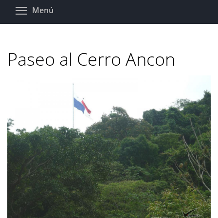
Pasar
Toggle menu visibility
Menú
al
contenido
principal
Paseo al Cerro Ancon