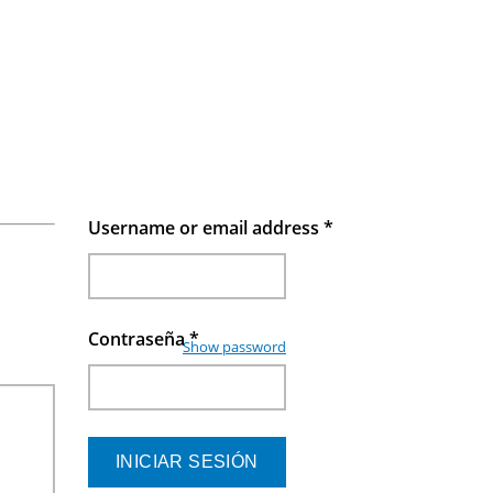
Username or email address
*
Contraseña
*
Show password