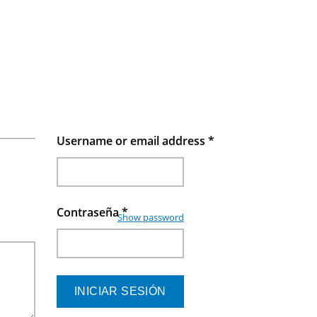
Username or email address
*
Contraseña
*
Show password