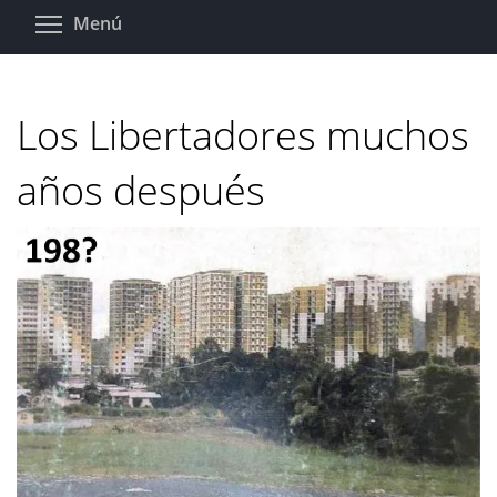
Pasar
Toggle menu visibility
Menú
al
contenido
principal
Los Libertadores muchos
años después