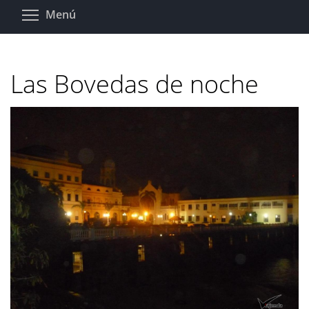
Pasar
Toggle menu visibility
Menú
al
contenido
principal
Las Bovedas de noche