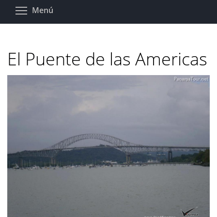
Pasar
Toggle menu visibility
Menú
al
contenido
principal
El Puente de las Americas