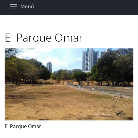
Pasar
Toggle menu visibility
Menú
al
contenido
principal
El Parque Omar
El Parque Omar