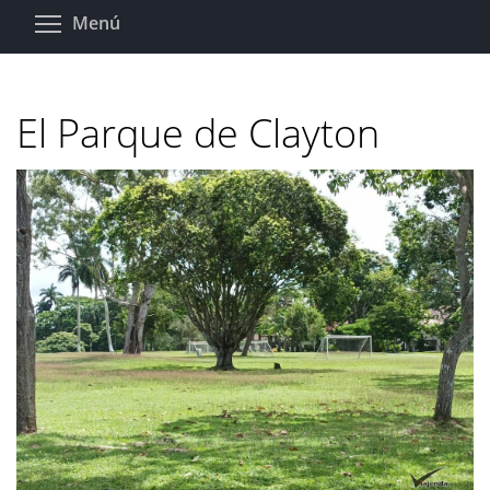
Pasar
Toggle menu visibility
Menú
al
contenido
principal
El Parque de Clayton