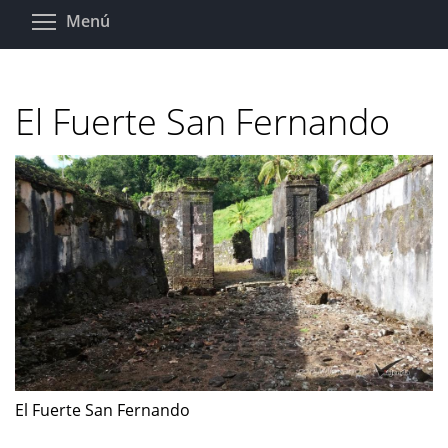
Pasar
Toggle menu visibility
Menú
al
contenido
principal
El Fuerte San Fernando
El Fuerte San Fernando