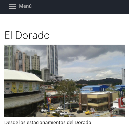
Pasar
Toggle menu visibility
Menú
al
contenido
principal
El Dorado
Desde los estacionamientos del Dorado