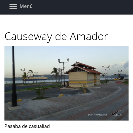
Pasar
Toggle menu visibility
Menú
al
contenido
principal
Causeway de Amador
Pasaba de casualiad