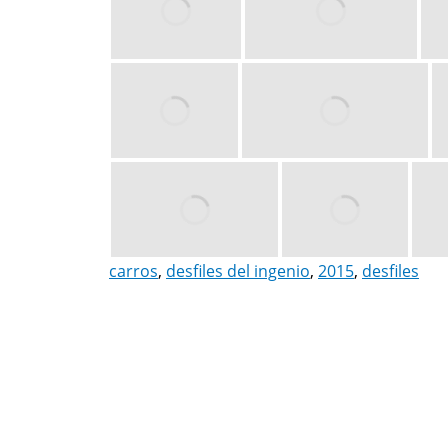
carros
,
desfiles del ingenio
,
2015
,
desfiles