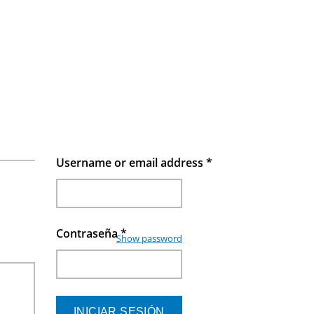
Username or email address
*
Contraseña
*
Show password