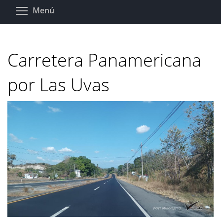
Pasar
Toggle menu visibility
Menú
al
contenido
principal
Carretera Panamericana
por Las Uvas