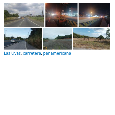
Las Uvas
,
carretera
,
panamericana