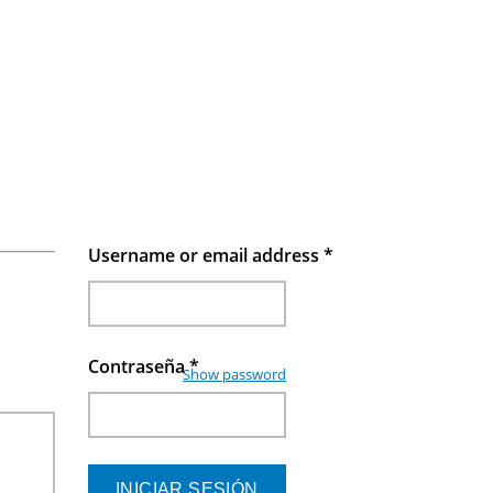
Username or email address
*
Contraseña
*
Show password