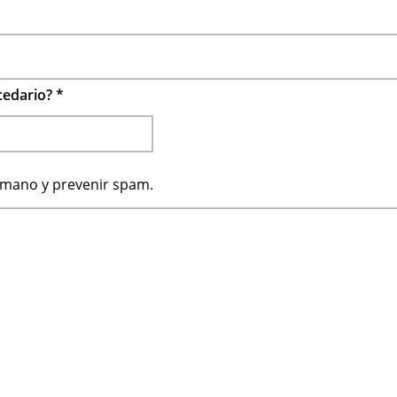
ecedario?
*
humano y prevenir spam.