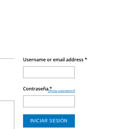
Username or email address
*
Contraseña
*
Show password