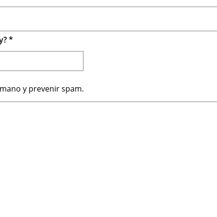
 y?
*
humano y prevenir spam.