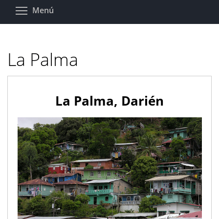
Pasar
Toggle menu visibility
Menú
al
contenido
principal
La Palma
La Palma, Darién