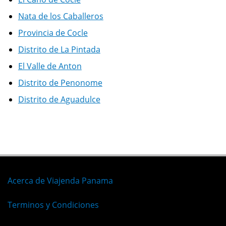
Nata de los Caballeros
Provincia de Cocle
Distrito de La Pintada
El Valle de Anton
Distrito de Penonome
Distrito de Aguadulce
Acerca de Viajenda Panama
Terminos y Condiciones