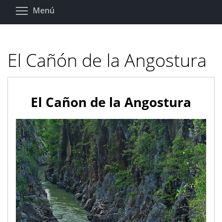
Pasar
Toggle menu visibility
Menú
al
contenido
principal
El Cañón de la Angostura
El Cañon de la Angostura