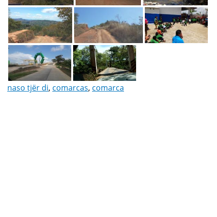
naso tjër di
,
comarcas
,
comarca